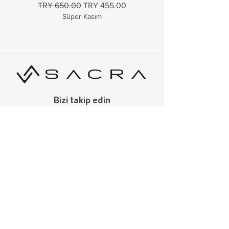
Regular Price
Sale Price
Regular Price
TRY 650.00
TRY 455.00
TRY 650.00
Süper Kasım
Bizi takip edin
Menu
Ana Sayfa
Mağaza