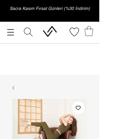
Sacra Kasım Fırsat Günleri (%30 İndirim)