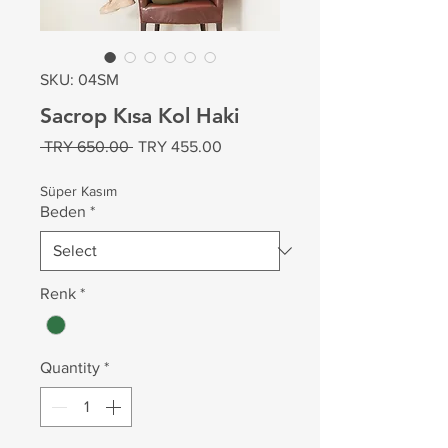
SKU: 04SM
Sacrop Kısa Kol Haki
Regular
Sale
 TRY 650.00 
TRY 455.00
Price
Price
Süper Kasım
Beden
*
Renk
*
Quantity
*