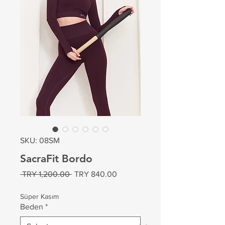
SKU: 08SM
SacraFit Bordo
Regular
Sale
 TRY 1,200.00 
TRY 840.00
Price
Price
Süper Kasım
Beden
*