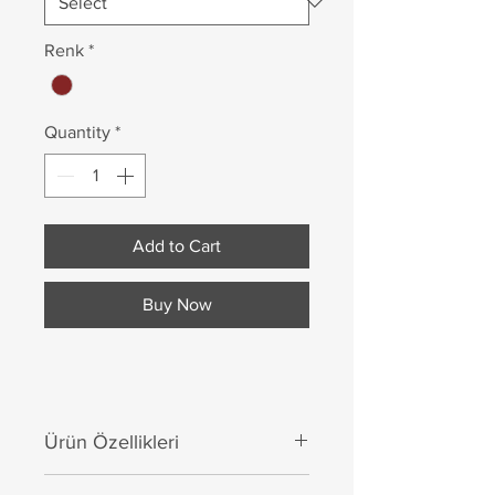
Renk
*
Quantity
*
Add to Cart
Buy Now
Ürün Özellikleri
Sacra'nın özel tayt kumaşı, mat ve