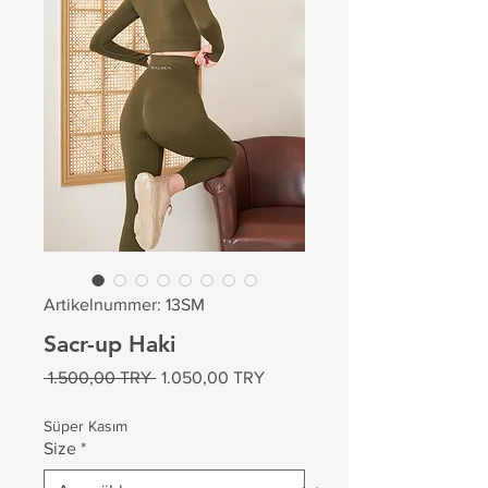
Artikelnummer: 13SM
Sacr-up Haki
Standardpreis
Sale-
 1.500,00 TRY 
1.050,00 TRY
Preis
Süper Kasım
Size
*