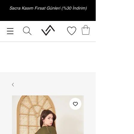
Sacra Kasım Fırsat Günleri (%30 İndirim)