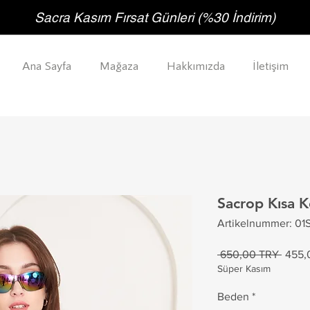
Sacra Kasım Fırsat Günleri (%30 İndirim)
Ana Sayfa
Mağaza
Hakkımızda
İletişim
Sacrop Kısa 
Artikelnummer: 01
Stand
 650,00 TRY 
455,
Süper Kasım
Beden
*