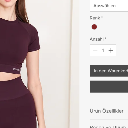
Auswählen
Renk
*
Anzahl
*
In den Warenkor
Ürün Özellikleri
Sacra'nın özel crop
Beden ve Uyum