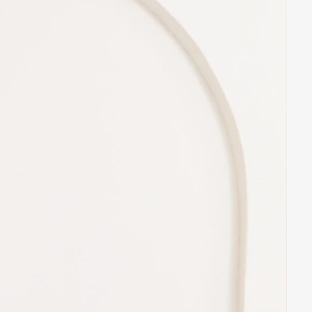
ek tüylenmesine sebep
üzeyli takılar, ceketler, çantalar
kaçının.