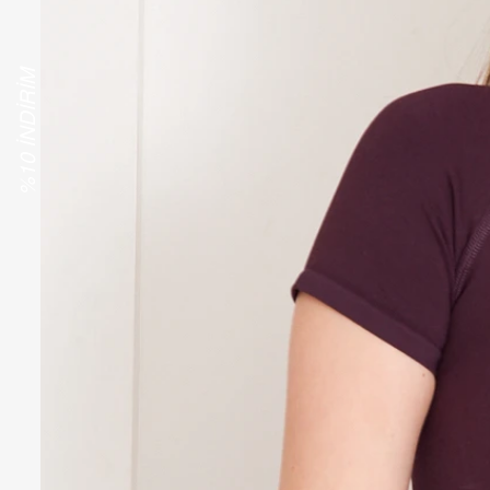
%10 İNDİRİM