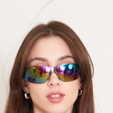
Ürüne sürtüner
olabilecek sert y
vs kullanmaktan 