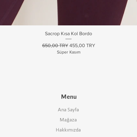
Sacrop Kısa Kol Bordo
Standardpreis
Sale-Preis
650,00 TRY
455,00 TRY
Süper Kasım
Menu
Ana Sayfa
Mağaza
Hakkımızda