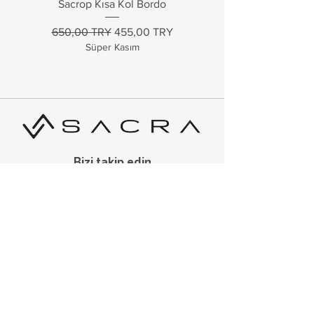
Sacrop Kısa Kol Bordo
Sacrop Kısa Kol Vi
Standardpreis
Sale-Preis
Standardpreis
650,00 TRY
455,00 TRY
650,00 TRY
Süper Kasım
Bizi takip edin
Menu
Ana Sayfa