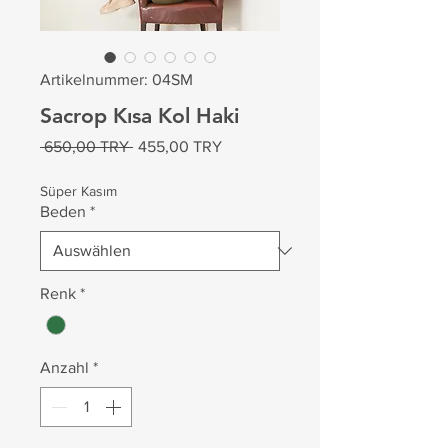
Artikelnummer: 04SM
Sacrop Kısa Kol Haki
Standardpreis
Sale-
 650,00 TRY 
455,00 TRY
Preis
Süper Kasım
Beden
*
Renk
*
Anzahl
*