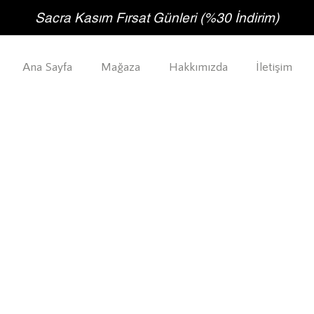
Sacra Kasım Fırsat Günleri (%30 İndirim)
Ana Sayfa
Mağaza
Hakkımızda
İletişim